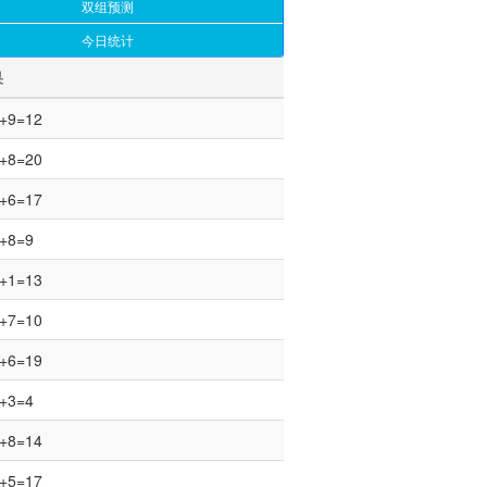
双组预测
今日统计
果
+9=12
+8=20
+6=17
+8=9
+1=13
+7=10
+6=19
+3=4
+8=14
+5=17