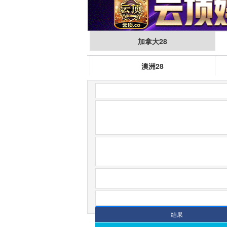
加拿大28
澳洲28
结果