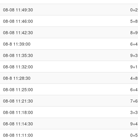
08-08 11:49:30
0+2
08-08 11:46:00
5+8
08-08 11:42:30
8+9
08-8 11:39:00
6+4
08-08 11:35:30
9+3
08-08 11:32:00
9+1
08-8 11:28:30
4+8
08-08 11:25:00
6+4
08-08 11:21:30
7+6
08-08 11:18:00
3+3
08-08 11:14:30
9+4
08-08 11:11:00
0+5